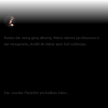
Radau dar vieną gerą albumą. Kelios dienos jau klausausi ir 
dar nesuprantu, kodėl tik dabar apie Sati sužinojau.
Dar 
Juodas Paukštis 
yra
kažkas tokio…